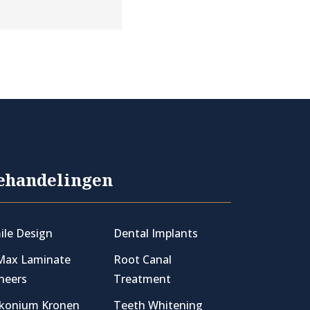
ehandelingen
ile Design
Dental Implants
Max Laminate
Root Canal
neers
Treatment
rkonium Kronen
Teeth Whitening