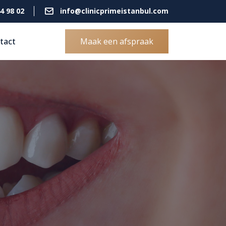
4 98 02
info@clinicprimeistanbul.com
tact
Maak een afspraak