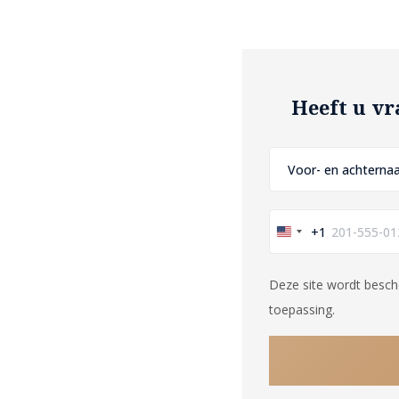
Heeft u vr
+1
United
States
Deze site wordt besch
+1
toepassing.