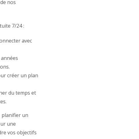
 de nos
uite 7/24 :
connecter avec
s années
ions.
our créer un plan
gner du temps et
es.
 planifier un
our une
re vos objectifs