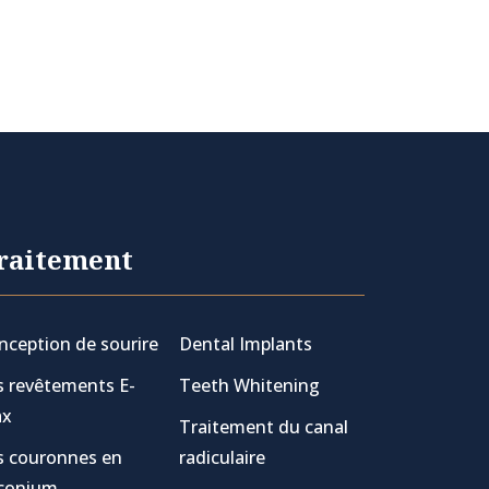
raitement
nception de sourire
Dental Implants
s revêtements E-
Teeth Whitening
x
Traitement du canal
s couronnes en
radiculaire
rconium