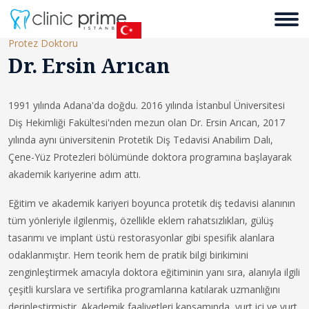
Protez Doktoru
Dr. Ersin Arıcan
1991 yılında Adana'da doğdu. 2016 yılında İstanbul Üniversitesi
Diş Hekimliği Fakültesi'nden mezun olan Dr. Ersin Arıcan, 2017
yılında aynı üniversitenin Protetik Diş Tedavisi Anabilim Dalı,
Çene-Yüz Protezleri bölümünde doktora programına başlayarak
akademik kariyerine adım attı.
Eğitim ve akademik kariyeri boyunca protetik diş tedavisi alanının
tüm yönleriyle ilgilenmiş, özellikle eklem rahatsızlıkları, gülüş
tasarımı ve implant üstü restorasyonlar gibi spesifik alanlara
odaklanmıştır. Hem teorik hem de pratik bilgi birikimini
zenginleştirmek amacıyla doktora eğitiminin yanı sıra, alanıyla ilgili
çeşitli kurslara ve sertifika programlarına katılarak uzmanlığını
derinleştirmiştir. Akademik faaliyetleri kapsamında, yurt içi ve yurt