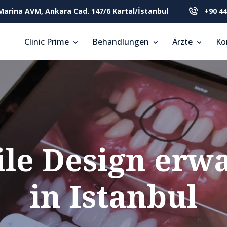
Marina AVM, Ankara Cad. 147/6 Kartal/İstanbul
+90 44
Clinic Prime
Behandlungen
Ärzte
Ko
le Design erwa
in Istanbul