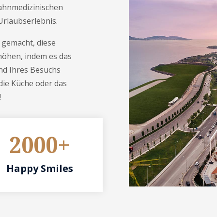
zahnmedizinischen
Urlaubserlebnis.
e gemacht, diese
höhen, indem es das
end Ihres Besuchs
die Küche oder das
!
2000+
Happy Smiles