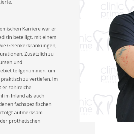
erte.
emischen Karriere war er
izin beteiligt, mit einem
 wie Gelenkerkrankungen,
rationen. Zusätzlich zu
Kursen und
gebiet teilgenommen, um
praktisch zu vertiefen. Im
 er zahlreiche
l im Inland als auch
edenen fachspezifischen
erfolgt aufmerksam
 der prothetischen