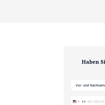
Haben Si
+1
United