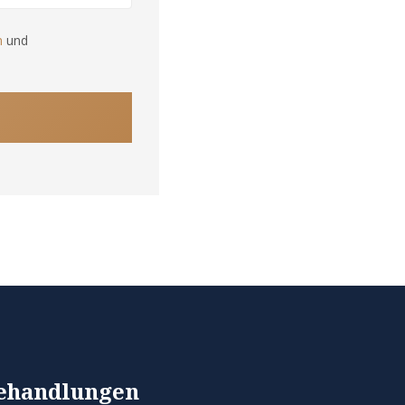
n
und
ehandlungen